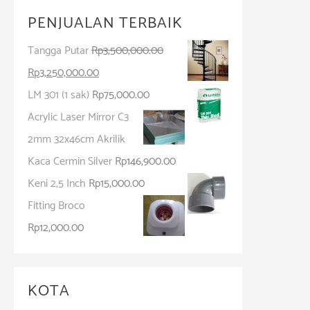
PENJUALAN TERBAIK
Tangga Putar
Rp
3,500,000.00
Rp
3,250,000.00
LM 301 (1 sak)
Rp
75,000.00
Acrylic Laser Mirror C3
2mm 32x46cm Akrilik
Kaca Cermin Silver
Rp
146,900.00
Keni 2,5 Inch
Rp
15,000.00
Fitting Broco
Rp
12,000.00
KOTA