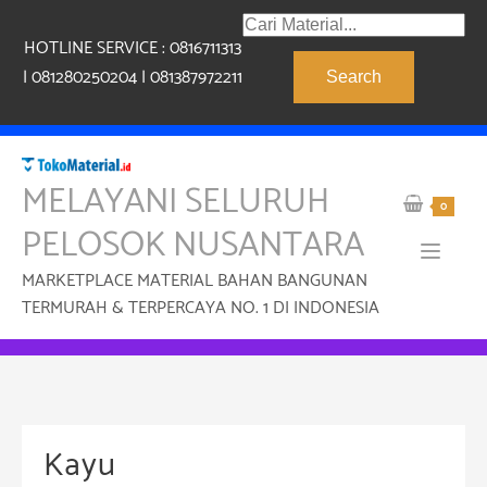
Skip
Products
to
HOTLINE SERVICE : 0816711313
search
content
| 081280250204 | 081387972211
Search
MELAYANI SELURUH
0
PELOSOK NUSANTARA
MARKETPLACE MATERIAL BAHAN BANGUNAN
TERMURAH & TERPERCAYA NO. 1 DI INDONESIA
Kayu