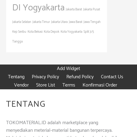
DI Yogyakarta
Jakarta Barat
Jakarta Pusat
Jakarta Selatan
Jakarta Timur
Jakarta Utara
Jawa Barat
Jawa Tengah
Kep Seribu
Kota Bekasi
Kota Depok
Kota Yogyakarta
Split 3/5
Tangga
Add Widget
Tentang
Privacy Policy
Refund Policy
Contact Us
Vendor
Store List
Terms
Konfirmasi Order
TENTANG
TOKOMATERIAL.ID adalah marketplace yang
menyediakan meterial-material bangunan terpercaya.