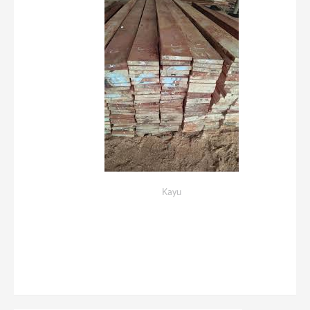
Kayu
Papan 2×20
Rp
70,000.00
Add to cart