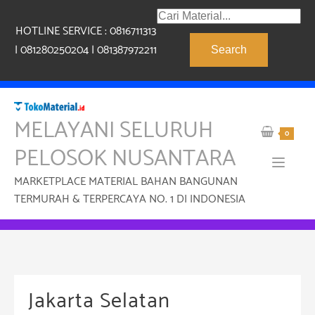
Skip
Products
to
HOTLINE SERVICE : 0816711313
search
content
| 081280250204 | 081387972211
Search
MELAYANI SELURUH
0
PELOSOK NUSANTARA
MARKETPLACE MATERIAL BAHAN BANGUNAN
TERMURAH & TERPERCAYA NO. 1 DI INDONESIA
Jakarta Selatan