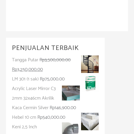
Rp
85,000.00
Add to cart
PENJUALAN TERBAIK
Tangga Putar
Rp
3,500,000.00
Rp
3,250,000.00
LM 301 (1 sak)
Rp
75,000.00
Acrylic Laser Mirror C3
2mm 32x46cm Akrilik
Kaca Cermin Silver
Rp
146,900.00
Hebel 10 cm
Rp
540,000.00
Keni 2,5 Inch