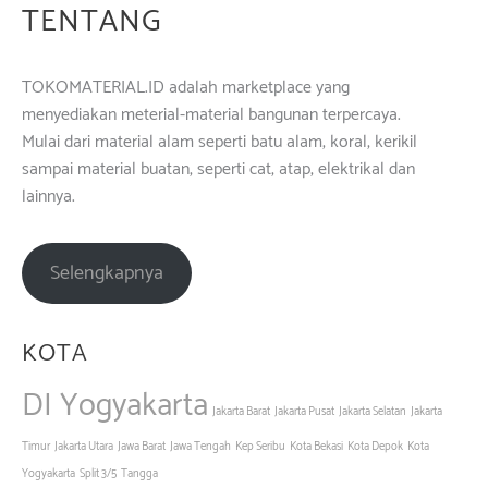
TENTANG
TOKOMATERIAL.ID adalah marketplace yang
menyediakan meterial-material bangunan terpercaya.
Mulai dari material alam seperti batu alam, koral, kerikil
sampai material buatan, seperti cat, atap, elektrikal dan
lainnya.
Selengkapnya
KOTA
DI Yogyakarta
Jakarta Barat
Jakarta Pusat
Jakarta Selatan
Jakarta
Timur
Jakarta Utara
Jawa Barat
Jawa Tengah
Kep Seribu
Kota Bekasi
Kota Depok
Kota
Yogyakarta
Split 3/5
Tangga